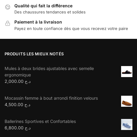
Qualité qui fait la différence
Des chaussures tendances et solides
Paiement à la livraison
Payez en toute confiance dès que vous recevez votre paire
PRODUITS LES MIEUX NOTÉS
Mules à deux brides ajustables avec semelle
ergonomique
2,000.00
د.ج
Mocassin femme à bout arrondi finition velours
4,500.00
د.ج
Ballerines Sportives et Confortables
6,800.00
د.ج