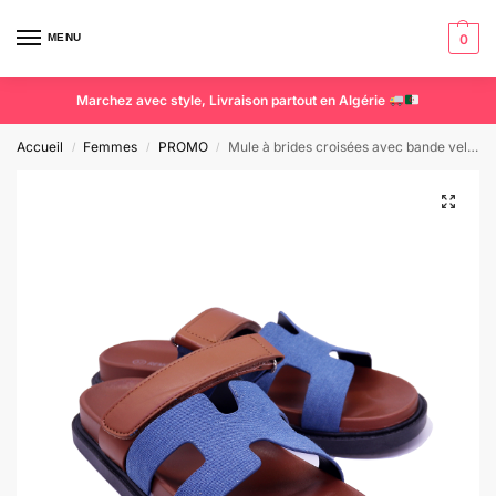
MENU
0
Marchez avec style, Livraison partout en Algérie
Accueil
Femmes
PROMO
Mule à brides croisées avec bande velcro
/
/
/