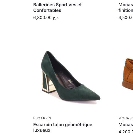
Ballerines Sportives et
Mocass
Confortables
finitio
6,800.00
د.ج
ESCARPIN
MOCASS
Escarpin talon géométrique
Mocass
luxueux