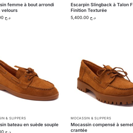
in femme à bout arrondi
Escarpin Slingback à Talon F
n velours
Finition Texturée
4,500.00
د.ج
5,400.00
د.ج
IN & SLIPPERS
MOCASSIN & SLIPPERS
in bateau en suède souple
Mocassin compensé à semel
crantée
4,200.00
د.ج