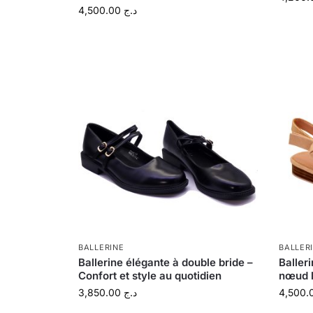
4,500.00
د.ج
BALLERINE
BALLER
Ballerine élégante à double bride –
Baller
Confort et style au quotidien
nœud l
3,850.00
د.ج