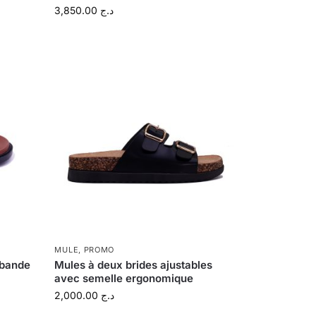
3,850.00
د.ج
MULE
,
PROMO
 bande
Mules à deux brides ajustables
avec semelle ergonomique
2,000.00
د.ج