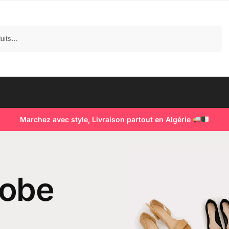
Recherche
Marchez avec style, Livraison partout en Algérie
robe