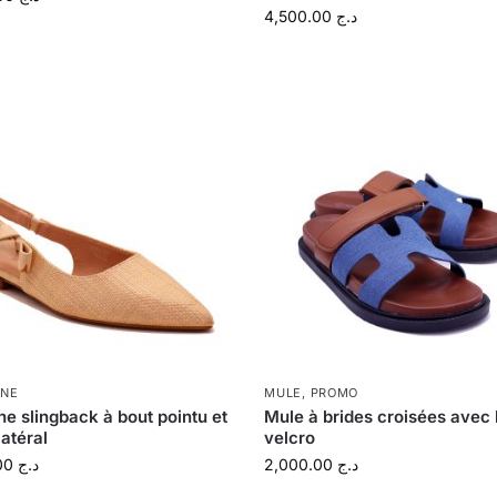
4,500.00
د.ج
INE
MULE
,
PROMO
ine slingback à bout pointu et
Mule à brides croisées avec
atéral
velcro
4,500.00
د.ج
2,000.00
د.ج