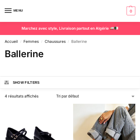
MENU
0
Marchez avec style, Livraison partout en Algérie
Accueil
Femmes
Chaussures
Ballerine
/
/
/
Ballerine
SHOW FILTERS
4 résultats affichés