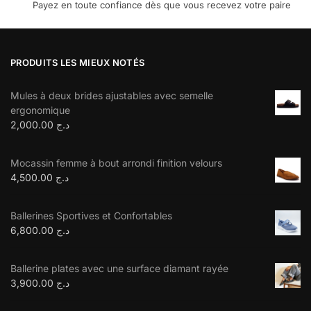
Payez en toute confiance dès que vous recevez votre paire
PRODUITS LES MIEUX NOTÉS
Mules à deux brides ajustables avec semelle
ergonomique
2,000.00
د.ج
Mocassin femme à bout arrondi finition velours
4,500.00
د.ج
Ballerines Sportives et Confortables
6,800.00
د.ج
Ballerine plates avec une surface diamant rayée
3,900.00
د.ج