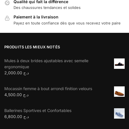
Qualité qui fait la différence
Des chaussures tendances et solides
Paiement à la livraison
Payez en toute confiance dès que vous recevez votre paire
PRODUITS LES MIEUX NOTÉS
Mules à deux brides ajustables avec semelle
ergonomique
2,000.00
د.ج
Mocassin femme à bout arrondi finition velours
4,500.00
د.ج
Ballerines Sportives et Confortables
6,800.00
د.ج