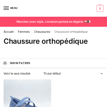
MENU
0
Marchez avec style, Livraison partout en Algérie
Accueil
Femmes
Chaussures
Chaussure orthopédique
/
/
/
Chaussure orthopédique
SHOW FILTERS
Voici le seul résultat