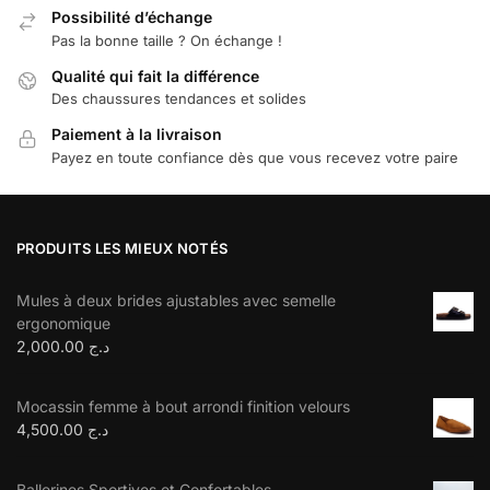
Possibilité d’échange
Pas la bonne taille ? On échange !
Qualité qui fait la différence
Des chaussures tendances et solides
Paiement à la livraison
Payez en toute confiance dès que vous recevez votre paire
PRODUITS LES MIEUX NOTÉS
Mules à deux brides ajustables avec semelle
ergonomique
2,000.00
د.ج
Mocassin femme à bout arrondi finition velours
4,500.00
د.ج
Ballerines Sportives et Confortables