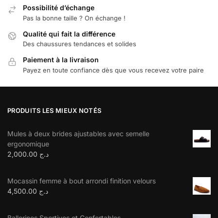
Possibilité d’échange
Pas la bonne taille ? On échange !
Qualité qui fait la différence
Des chaussures tendances et solides
Paiement à la livraison
Payez en toute confiance dès que vous recevez votre paire
PRODUITS LES MIEUX NOTÉS
Mules à deux brides ajustables avec semelle
ergonomique
2,000.00
د.ج
Mocassin femme à bout arrondi finition velours
4,500.00
د.ج
Ballerines Sportives et Confortables