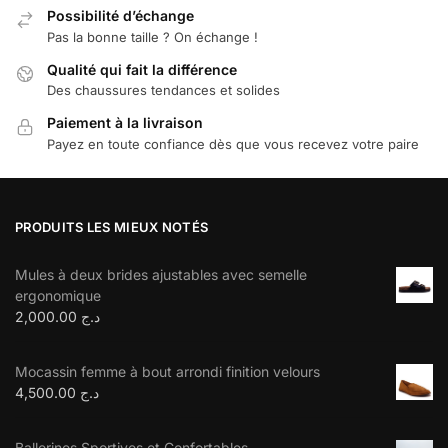
Possibilité d’échange
Pas la bonne taille ? On échange !
Qualité qui fait la différence
Des chaussures tendances et solides
Paiement à la livraison
Payez en toute confiance dès que vous recevez votre paire
PRODUITS LES MIEUX NOTÉS
Mules à deux brides ajustables avec semelle
ergonomique
2,000.00
د.ج
Mocassin femme à bout arrondi finition velours
4,500.00
د.ج
Ballerines Sportives et Confortables