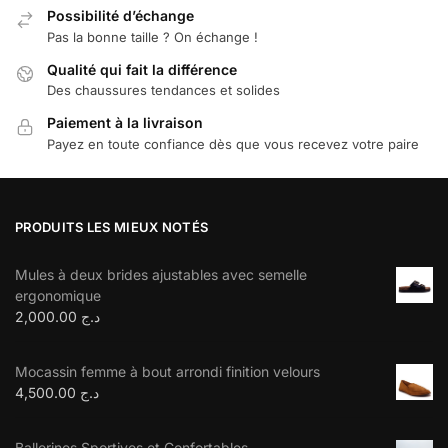
Possibilité d’échange
Pas la bonne taille ? On échange !
Qualité qui fait la différence
Des chaussures tendances et solides
Paiement à la livraison
Payez en toute confiance dès que vous recevez votre paire
PRODUITS LES MIEUX NOTÉS
Mules à deux brides ajustables avec semelle
ergonomique
2,000.00
د.ج
Mocassin femme à bout arrondi finition velours
4,500.00
د.ج
Ballerines Sportives et Confortables